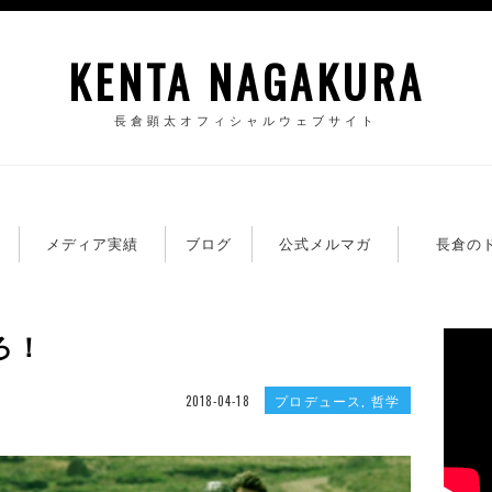
KENTA NAGAKURA
長倉顕太オフィシャルウェブサイト
籍
メディア実績
ブログ
公式メルマガ
長倉の
ろ！
プロデュース
,
哲学
2018-04-18