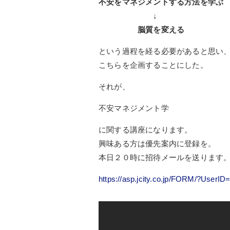
不安をマネジメントする方法を学ぶ
↓
脳質を変える
という過程を経る必要があると思い
こちらを企画することにした。
それが、
不安マネジメント学
に関する講座になります。
興味ある方は優先案内に登録を。
本日２０時に招待メールを送ります
https://asp.jcity.co.jp/FORM/?UserID