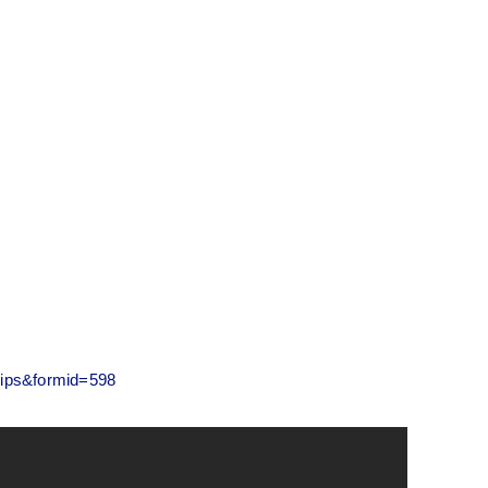
、
。
=ips&formid=598