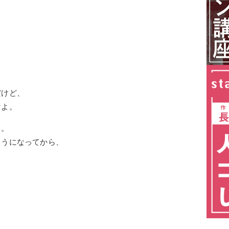
だけど、
けよ。
よ。
ようになってから、
、