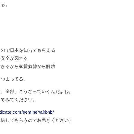
いる。
るので日本を知ってもらえる
の安全が図れる
できるから家賃奴隷から解放
てつまってる。
は、全部、こうなっていくんだよね。
してみてください。
ndicate.com/seminer/airbnb/
提供してもらうのでお急ぎください）