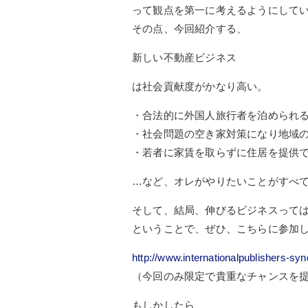
って観点を第一に考えるようにして
その点、今回紹介する、
新しい不動産ビジネス
は社会貢献度がかなり高い。
・合法的に外国人旅行者を泊められ
・社会問題の空き家対策になり地域
・若者に家賃を取らずに住居を提供
…など、オレがやりたいことがすべ
そして、結局、伸びるビジネスって
ということで、ぜひ、こちらに参加
http://www.internationalpublishers-sy
（今回のみ限定で貴重なチャンスを
もしかしたら、