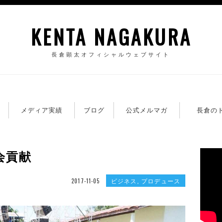
KENTA NAGAKURA
長倉顕太オフィシャルウェブサイト
籍
メディア実績
ブログ
公式メルマガ
長倉の
会貢献
ビジネス
,
プロデュース
2017-11-05