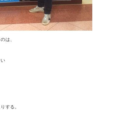
うのは、
ない
、
たりする。