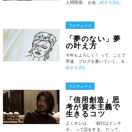
人間関係、 お金...
続きを読む
プロデュース
「夢のない」夢
の叶え方
今年もよろしく！ って、ことで
早速、ブログを書いていく。 &...
続きを読む
プロデュース
「信用創造」思
考が資本主義で
生きるコツ
よくオレは、 「銀行はインチ
キ」 って話をする。 だって、 ...