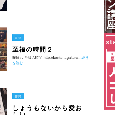
書籍
至福の時間２
昨日も 至福の時間 http://kentanagakura...
続き
を読む
書籍
しょうもないから愛お
しい