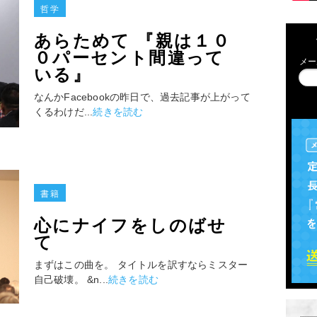
哲学
あらためて 『親は１０
０パーセント間違って
メー
いる』
なんかFacebookの昨日で、過去記事が上がって
くるわけだ...
続きを読む
書籍
心にナイフをしのばせ
て
まずはこの曲を。 タイトルを訳すならミスター
自己破壊。 &n...
続きを読む