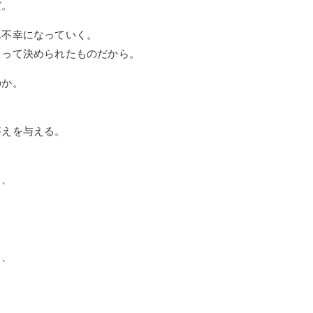
だ。
ん不幸になっていく。
よって決められたものだから。
のか。
答えを与える。
ち、
て、
。