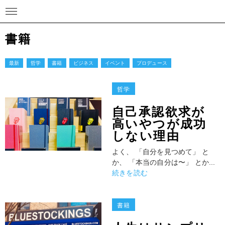
書籍
最新
哲学
書籍
ビジネス
イベント
プロデュース
哲学
自己承認欲求が
高いやつが成功
しない理由
よく、 「自分を見つめて」 と
か、 「本当の自分は〜」 とか...
続きを読む
書籍