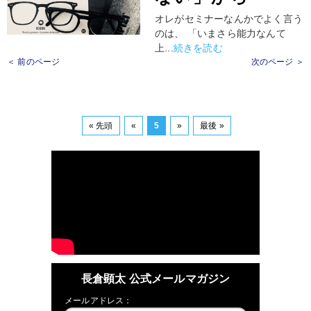
オレがセミナーなんかでよく言う
のは、 「いまさら能力なんて
上...
続きを読む
＜ 前のページ
次のページ ＞
« 先頭
«
5
»
最後 »
長倉顕太 公式メールマガジン
メールアドレス：