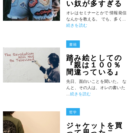
い奴が多すぎる
オレはセミナーとかで 情報発信
なんかを教える。 でも、多く...
続きを読む
書籍
踏み絵としての
『親は１００％
間違っている』
先日、面白いことを聞いた。 な
んと、その人は、オレの書いた
...
続きを読む
哲学
ジャケットを買
って思ったこ