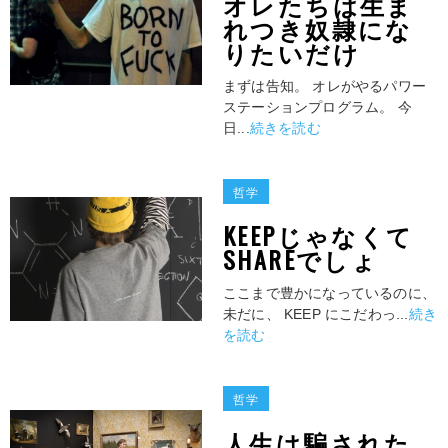
オレたちは生ま
れつき奴隷にな
りたいだけ
まずは告知。 オレがやるパワー
ステーションプログラム。 今
日...
続きを読む
哲学
KEEPじゃなくて
SHAREでしょ
ここまで豊かになっているのに、
未だに、 KEEP にこだわっ...
続き
を読む
哲学
人生は騙された