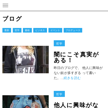
ブログ
最新
哲学
書籍
ビジネス
イベント
プロデュース
哲学
闇にこそ真実が
ある！
昨日のブログで、 他人に興味が
ない奴が多すぎる って書い
た。...
続きを読む
哲学
他人に興味がな