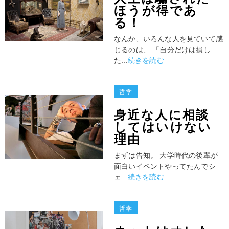
ほうが得であ
る！
なんか、いろんな人を見ていて感
じるのは、 「自分だけは損し
た...
続きを読む
哲学
身近な人に相談
してはいけない
理由
まずは告知。 大学時代の後輩が
面白いイベントやってたんでシ
ェ...
続きを読む
哲学