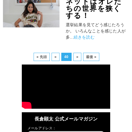
ネットはオレた
ちの世界を狭く
する！
選挙結果を見てどう感じたろう
か。 いろんなことを感じた人が
多...
続きを読む
« 先頭
«
40
»
最後 »
長倉顕太 公式メールマガジン
メールアドレス：