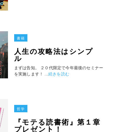
書籍
人生の攻略法はシンプ
ル
まずは告知。 ２０代限定で今年最後のセミナー
を実施します！ ...
続きを読む
哲学
『モテる読書術』第１章
プレゼント！