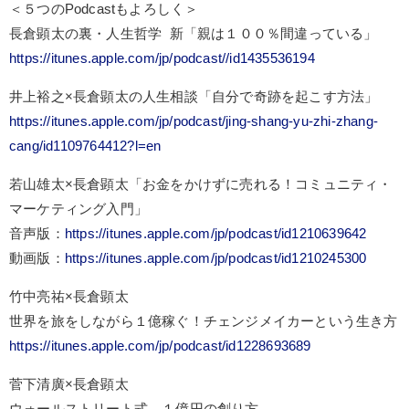
＜５つのPodcastもよろしく＞
長倉顕太の裏・人生哲学 新「親は１００％間違っている」
https://itunes.apple.com/jp/podcast//id1435536194
井上裕之×長倉顕太の人生相談「自分で奇跡を起こす方法」
https://itunes.apple.com/jp/podcast/jing-shang-yu-zhi-zhang-
cang/id1109764412?l=en
若山雄太×長倉顕太「お金をかけずに売れる！コミュニティ・
マーケティング入門」
音声版：
https://itunes.apple.com/jp/podcast/id1210639642
動画版：
https://itunes.apple.com/jp/podcast/id1210245300
竹中亮祐×長倉顕太
世界を旅をしながら１億稼ぐ！チェンジメイカーという生き方
https://itunes.apple.com/jp/podcast/id1228693689
菅下清廣×長倉顕太
ウォールストリート式 １億円の創り方