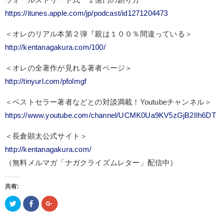
https://itunes.apple.com/jp/podcast/id1271204473
＜オレのリアル本第２弾『親は１００％間違っている＞
http://kentanagakura.com/100/
＜オレの全著作が見れる著者ページ＞
http://tinyurl.com/pfolmgf
＜ベストセラー著者などとの対談満載！Youtubeチャンネル＞
https://www.youtube.com/channel/UCMK0Ua9KV5zGjB2IIh6DT
＜長倉顕太公式サイト＞
http://kentanagakura.com/
（無料メルマガ「ナガクライズムレター」配信中）
共有:
ク
Facebook
ク
リ
で
リ
ッ
共
ッ
ク
有
ク