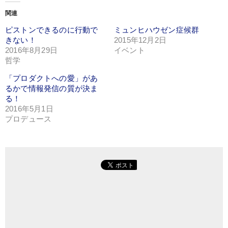
し
(新
し
て
し
て
関連
Twitter
い
Google+
で
ウ
で
ピストンできるのに行動で
共
ィ
共
ミュンヒハウゼン症候群
有
ン
有
きない！
2015年12月2日
(新
ド
(新
し
ウ
し
2016年8月29日
イベント
い
で
い
哲学
ウ
開
ウ
ィ
き
ィ
ン
ま
ン
「プロダクトへの愛」があ
ド
す)
ド
ウ
ウ
るかで情報発信の質が決ま
で
で
開
開
る！
き
き
2016年5月1日
ま
ま
す)
す)
プロデュース