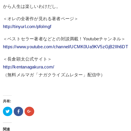
から人生は楽しいわけだし。
＜オレの全著作が見れる著者ページ＞
http://tinyurl.com/pfolmgf
＜ベストセラー著者などとの対談満載！Youtubeチャンネル＞
https://www.youtube.com/channel/UCMK0Ua9KV5zGjB2IIh6DT
＜長倉顕太公式サイト＞
http://kentanagakura.com/
（無料メルマガ「ナガクライズムレター」配信中）
共有:
ク
Facebook
ク
リ
で
リ
ッ
共
ッ
ク
有
ク
し
(新
し
て
し
て
関連