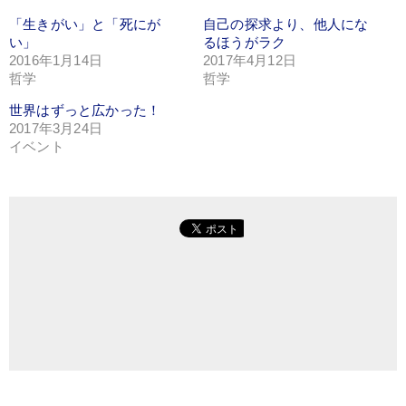
Twitter
い
Google+
で
ウ
で
「生きがい」と「死にが
共
ィ
共
自己の探求より、他人にな
有
ン
有
い」
るほうがラク
(新
ド
(新
し
ウ
し
2016年1月14日
2017年4月12日
い
で
い
哲学
ウ
開
ウ
哲学
ィ
き
ィ
ン
ま
ン
世界はずっと広かった！
ド
す)
ド
ウ
ウ
2017年3月24日
で
で
開
開
イベント
き
き
ま
ま
す)
す)