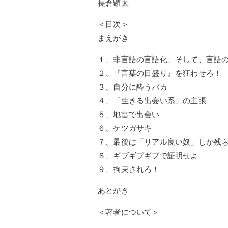
長倉顕太
＜目次＞
まえがき
１、非言語の言語化、そして、言語
２、『言葉の目盛り』を狂わせろ！
３、自分に酔うバカ
４、「生きる出会い系」の主張
５、地雷で出会い
６、ケツガサキ
７、最後は「リアル良い奴」しか残
８、ギブギブギブで証明せよ
９、拘束されろ！
あとがき
＜著者について＞