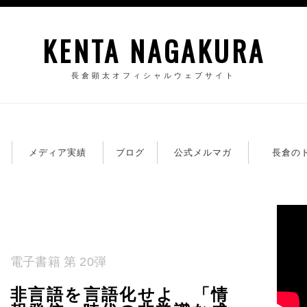
KENTA NAGAKURA
長倉顕太オフィシャルウェブサイト
籍
メディア実績
ブログ
公式メルマガ
長倉の
電子書籍 第 20弾
非言語を言語化せよ 「情