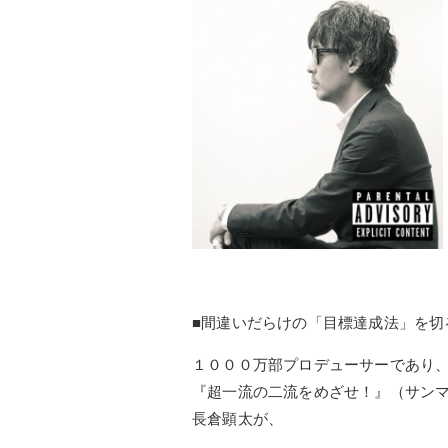
■間違いだらけの「目標達成法」を切
１０００万部プロデューサーであり
『超一流の二流をめざせ！』（サン
長倉顕太が、