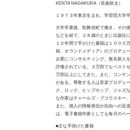
KENTA NAGAKURA（長倉顕太）
１９７３年東京生まれ、学習院大学
大学卒業後、歌舞伎町で働き、その
などを経て、２８歳のときに出版社
１０年間で手がけた書籍は１０００
籍、オウンドメディア）のプロデュ
企業にコンサルティング。無名新人
評価されている。３万部でもベスト
万部以上にしてきた。また、コンテ
がある。尊敬する人は音楽プロデュ
ク、ロック、ヒップホップ、ジャズ
な作家はチャールズ・ブコウスキー、
また、個人の情報発信が自由への近
は、電子書籍作家としても毎月のペ
■主な手掛けた書籍