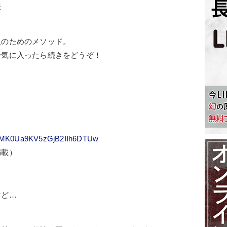
法
人のためのメソッド。
で気に入ったら続きをどうぞ！
/UCMK0Ua9KV5zGjB2IIh6DTUw
満載）
＞
けど…
。