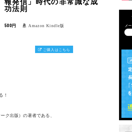
報発信」時代の非常識な成
功法則
500円
Amazon Kindle版
メー
ご購入はこちら
る！
、
マーク出版）の著者である、