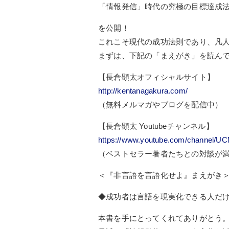
「情報発信」時代の究極の目標達成
を公開！
これこそ現代の成功法則であり、凡
まずは、下記の「まえがき」を読ん
【長倉顕太オフィシャルサイト】
http://kentanagakura.com/
（無料メルマガやブログを配信中）
【長倉顕太 Youtubeチャンネル】
https://www.youtube.com/channel
（ベストセラー著者たちとの対談が
＜『非言語を言語化せよ』まえがき
◆成功者は言語を現実化できる人だ
本書を手にとってくれてありがとう