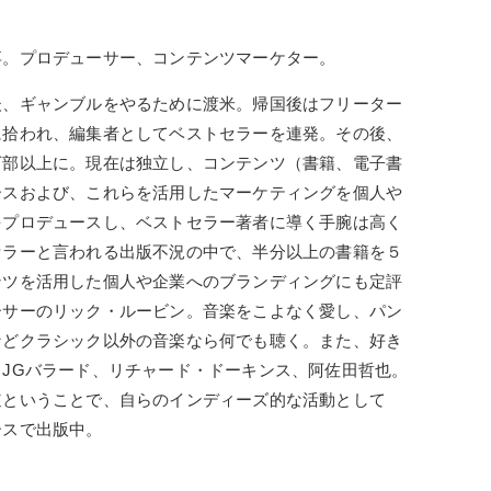
卒。プロデューサー、コンテンツマーケター。
後、ギャンブルをやるために渡米。帰国後はフリーター
に拾われ、編集者としてベストセラーを連発。その後、
万部以上に。現在は独立し、コンテンツ（書籍、電子書
ースおよび、これらを活用したマーケティングを個人や
をプロデュースし、ベストセラー著者に導く手腕は高く
セラーと言われる出版不況の中で、半分以上の書籍を５
ンツを活用した個人や企業へのブランディングにも定評
ーサーのリック・ルービン。音楽をこよなく愛し、パン
などクラシック以外の音楽なら何でも聴く。また、好き
JGバラード、リチャード・ドーキンス、阿佐田哲也。
道ということで、自らのインディーズ的な活動として
ースで出版中。