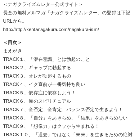
＜ナガクライズムレター公式サイト＞
長倉の無料メルマガ『ナガクライズムレター』の登録は下記
URLから。
http://http://kentanagakura.com/nagakura-ism/
＜目次＞
まえがき
TRACK１、「潜在意識」とは勃起のこと
TRACK２、ギャップに勃起する
TRACK３、オレが勃起するもの
TRACK４、イク直前が一番気持ち良い
TRACK５、依存症に依存しよう！
TRACK６、俺のスピリチュアル
TRACK７、全否定、全肯定、バランス否定で生きよう！
TRACK８、「自分」をあきらめ、「結果」をあきらめない
TRACK９、「想像力」はクソから生まれる！
TRACK１０、「過去」ではなく「未来」を生きるための絶対