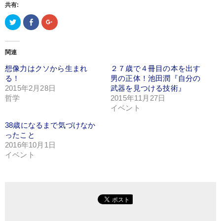
共有:
ク
Facebook
ク
リ
で
リ
ッ
共
ッ
ク
有
ク
し
(新
し
て
し
て
関連
Twitter
い
Google+
で
ウ
で
想像力はクソから生まれ
共
ィ
共
２７歳で４冊目の本を出す
有
ン
有
る！
男の正体！池田潤『自分の
(新
ド
(新
し
ウ
し
2015年2月28日
武器を見つける技術』
い
で
い
哲学
ウ
開
ウ
2015年11月27日
ィ
き
ィ
イベント
ン
ま
ン
ド
す)
ド
ウ
ウ
38歳になるまで気づけなか
で
で
開
開
ったこと
き
き
2016年10月1日
ま
ま
す)
す)
イベント