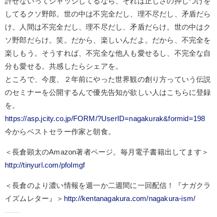
許せないってジャッジしてるなら、それは正しさの押しつけを
してるクソ野郎。世の中は不完全だし、理不尽だし、矛盾だら
け。人間は不完全だし、理不尽だし、矛盾だらけ。世の中はク
ソ野郎だらけ。笑。だから、楽しいんだよ。だから、不完全を
楽しもう。そうすれば、不完全な他人も愛せるし、不完全な自
分も愛せる。共感したらシェアを。
ところで、今度、２年前にやっ
た世界観の創り方っていう伝説
のセミナーを公開するんで優先告知が欲しい人はこちらに登録
を。
https://asp.jcity.co.jp/FORM/?UserID=nagakurak&formid=198
今からベストセラー作家と朝食。
＜長倉顕太のAmazon著者ページ。毎月電子書籍出してます＞
http://tinyurl.com/pfolmgf
＜長倉のより濃い情報を週一か二週間に一回配信！『ナガクラ
イズムレター』＞
http://kentanagakura.com/nagakura-ism/