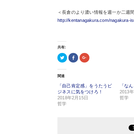
＜長倉のより濃い情報を週一か二週
http://kentanagakura.com/nagakura-i
共有:
ク
Facebook
ク
リ
で
リ
ッ
共
ッ
ク
有
ク
し
(新
し
て
し
て
関連
Twitter
い
Google+
で
ウ
で
「自己肯定感」をうたうビ
共
ィ
共
「なん
有
ン
有
ジネスに気をつけろ！
2013
(新
ド
(新
し
ウ
し
2018年2月15日
哲学
い
で
い
哲学
ウ
開
ウ
ィ
き
ィ
ン
ま
ン
ド
す)
ド
ウ
ウ
で
で
開
開
き
き
ま
ま