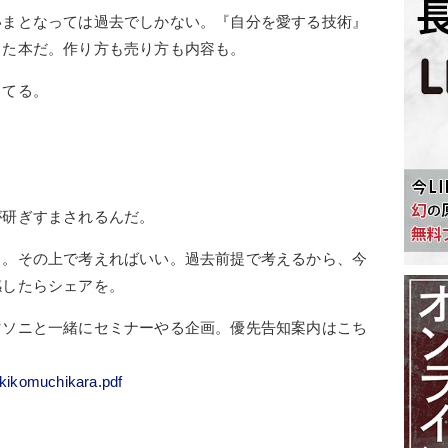
いまとなっては過去でしかない。『自分を愛する技術』
った本だ。作り方も売り方も内容も。
ってる。
が研ぎすまされるんだ。
ろ。その上で考えればいい。過去前
提で考えるから、今
感したらシェアを。
マソニと一緒にセミナーやる企画。優先告知案内はこち
kikomuchikara.pdf