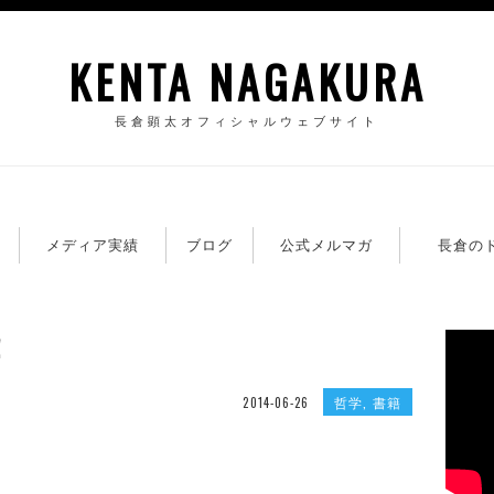
KENTA NAGAKURA
長倉顕太オフィシャルウェブサイト
籍
メディア実績
ブログ
公式メルマガ
長倉の
！
哲学
,
書籍
2014-06-26