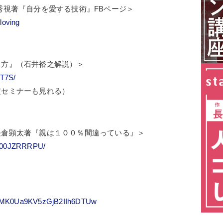
秀視著『自分を愛する技術』FBページ＞
loving
り方』（石井裕之解説）＞
ST7S/
定セミナーも見れる）
長倉顕太著『親は１００％間違っている』＞
t/B00JZRRRPU/
/UCMK0Ua9KV5zGjB2IIh6DTUw