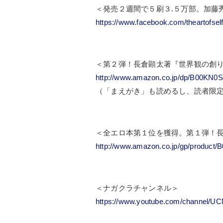
＜発売２週間で５刷３.５万部。加藤
https://www.facebook.com/theartofself
＜第２弾！長倉顕太著『世界観の創
http://www.amazon.co.jp/dp/B00KN0
（「まえがき」も読めるし、読者限
＜全エロ本第１位を獲得。第１弾！
http://www.amazon.co.jp/gp/produc
＜ナガクラチャンネル＞
https://www.youtube.com/channel