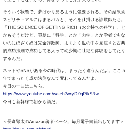
そういう状態で、夢ばかり見るように強要される。その結果賀
スピリチュアルにはまるバカと、それを仕掛ける詐欺師たち。
『THE SCIENCE OF GETTING RICH（お金持ちの科学）』と
かもそうだけど、容易に「科学」とか「力学」とか学者でもな
いのにほざく奴は完全詐欺師。よくよく世の中を見渡すと古典
的成功法則で成功してる人って幼少期に壮絶な体験をしてたり
するんだ。
ネットやSNSがある今の時代は、まったく違うんだよ。ここ５
年でまったく成功法則なんて変わってるんだよ。
今日の一曲はこちら。
https://www.youtube.com/watch?v=yDl0qPfkSRw
今日も新幹線で朝から酒だ。
＜長倉顕太のAmazon著者ページ。毎月電子書籍出してます＞