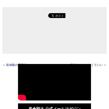
＜ 初体験の重要性
反省なんかしなくていい ＞
長倉顕太 公式メールマガジン