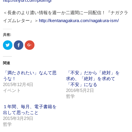
http://tinyurl.com/pfolmgf
＜長倉のより濃い情報を週一か二週間に一回配信！『ナガクラ
イズムレター』＞
http://kentanagakura.com/nagakura-ism/
共有:
ク
Facebook
ク
リ
で
リ
ッ
共
ッ
ク
有
ク
し
(新
し
て
し
て
関連
Twitter
い
Google+
で
ウ
で
「満たされたい」なんて思
共
ィ
共
「不安」だから「絶対」を
有
ン
有
うな！
求め、「絶対」を求めて
(新
ド
(新
し
ウ
し
2015年12月4日
「不安」になる
い
で
い
イベント
ウ
開
ウ
2016年5月2日
ィ
き
ィ
哲学
ン
ま
ン
ド
す)
ド
ウ
ウ
１年間、毎月、電子書籍を
で
で
開
開
出して思ったこと
き
き
2015年3月29日
ま
ま
す)
す)
哲学